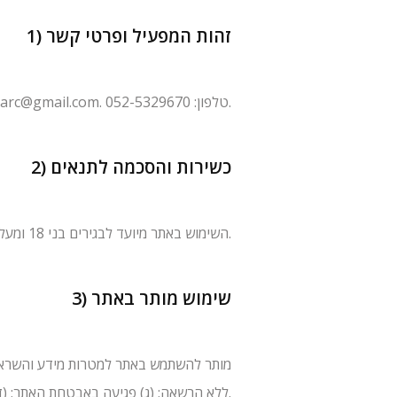
1) זהות המפעיל ופרטי קשר
. טלפון: 052-5329670.
arc@gmail.com
2) כשירות והסכמה לתנאים
השימוש באתר מיועד לבגירים בני 18 ומעלה בלבד. בשימושך באתר אתה מאשר כי אתה כשיר משפטית, וכי קראת והסכמת לתנאים אלו.
3) שימוש מותר באתר
מותר להשתמש באתר למטרות מידע והשראה ב
(Scraping) ללא הרשאה; (ג) פגיעה באבטחת האתר; (ד) שימוש שמפר זכויות יוצרים, פרטיות או כל דין.