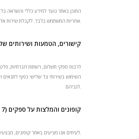
התוכן באתר נועד למידע כללי והשראה בלבד 
אחריות המשתמש בלבד. לקבלת שירות אדריכלי נדרש הסכם שירות פרטני ומסמכי תכנון/אישורים בהתאם לדין ולרשויות.
6) קישורים, הטמעות ושירותים ש
לגביהם.
7) קופונים והמלצות על ספקים
לעיתים אנו מציעים באתר קופונים, מבצעים או המלצות על ספקים בתחומי בניה, חומרים ושירותים נלווים. השירות ניתן כמידע לציבור בלבד.