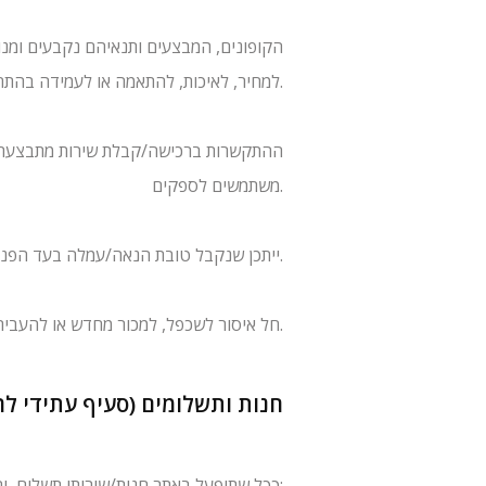
הקופונים, המבצעים ותנאיהם נקבעים ומנוה
למחיר, לאיכות, להתאמה או לעמידה בהתחייבויות מצד הספקים.
ההתקשרות ברכישה/קבלת שירות מתבצעת יש
משתמשים לספקים.
ייתכן שנקבל טובת הנאה/עמלה בעד הפניה או שימוש בקופון; אם וככל שכך – נציין זאת בשקיפות במקום הרלוונטי באתר.
חל איסור לשכפל, למכור מחדש או להעביר קופונים לצד שלישי שלא לפי תנאי הספק. שימוש לרעה יביא לביטול הזכאות, ללא פגיעה ביתר הסעדים על פי דין.
8) חנות ותשלומים (סעיף עתידי 
ככל שתופעל באתר חנות/שירותי תשלום, יחולו התנאים הבאים בנוסף לתנאים הכלליים: