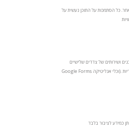
 אחר. כל הסתמכות על התוכן נעשית על
פקי תשלום, רשתות חברתיות, פלטפורמות וידאו/אודיו, טפסים כגון
Google Forms וכלי אנליטיקה). השימוש בשירותי צד שלישי כפוף לתנאים ולמדיניות הפרטיות של אותם צדדים שלישיים בלבד. אין לנו שליטה או אחריות