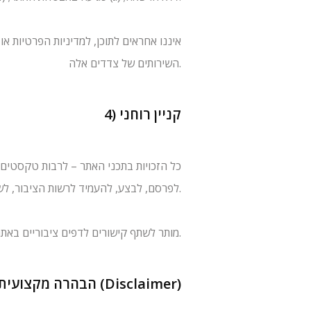
השירותים של צדדים אלה.
4) קניין רוחני
כל הזכויות בתכני האתר – לרבות טקסטים, ת
לפרסם, לבצע, להעמיד לרשות הציבור, לשדר, לתרגם או ליצור יצירות נגזרות מכל חלק מהתוכן ללא קבלת הסכמה מראש ובכתב.
מותר לשתף קישורים לדפים ציבוריים באתר בציון קרדיט מתאים וללא שינוי בתוכן, בכפוף לתנאים אלה.
5) הבהרה מקצועית (Disclaimer)