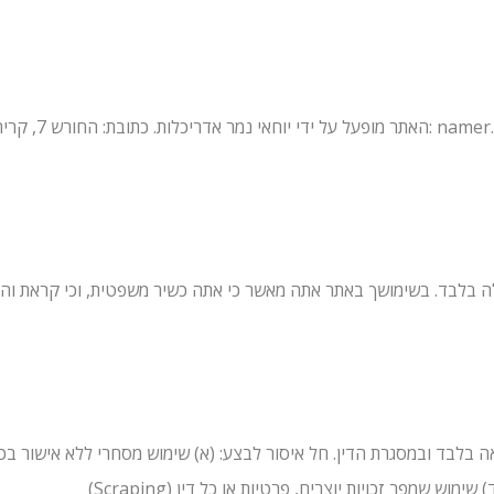
namer.
האתר מופעל על ידי יוחאי נמר אדריכלות. כתובת: החורש 7, קרית טבעון. דוא”ל:
לבד ובמסגרת הדין. חל איסור לבצע: (א) שימוש מסחרי ללא אישור בכתב