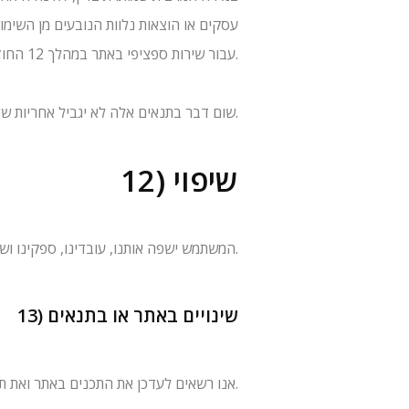
עסקים או הוצאות נלוות הנובעים מן השימו
עבור שירות ספציפי באתר במהלך 12 החודשים שקדמו לאירוע.
שום דבר בתנאים אלה לא יגביל אחריות שלא ניתן להגביל לפי דין.
12) שיפוי
המשתמש ישפה אותנו, עובדינו, ספקינו ושותפינו בגין כל תביעה/נזק/הוצאה (לרבות שכר טרחת עו”ד סביר) הנובעים מהפרת תנאים אלה או מהפרת דין על ידו.
13) שינויים באתר או בתנאים
אנו רשאים לעדכן את התכנים באתר ואת תנאי השימוש מעת לעת. שינוי מהותי יובלט באתר. המשך שימוש באתר לאחר השינוי מהווה הסכמה לנוסח המעודכן.