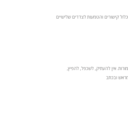
לצדדים שלישיים (למשל YouTube/Spotify/WhatsApp/Meta). איננו אחראים לתוכן, למדיניות הפרטיות או לזמינות
ורות. אין להעתיק, לשכפל, להפיץ,