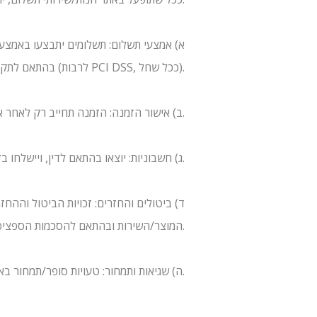
א) אמצעי תשלום: תשלומים יתבצעו באמצעו
בהתאם לתקנים מקובלים (לרבות PCI DSS, ככל שחל).
ב) אישור הזמנה: הזמנה תחייב רק לאחר אישור העסקה בידי ספק התשלום וקבלת הודעת אישור אלקטרונית.
ג) חשבוניות: יוצאו בהתאם לדין, ויישלחו בדוא”ל לכתובת שסיפקת.
המוצר/השירות ובהתאם להסכמות הספציפיות בעמוד המוצר. דמי ביטול, אם יחולו, לא יעלו על השיעור המותר בדין.
ה) שגיאות ותמחור: טעויות סופר/תמחור באתר אינן מחייבות, ואנו רשאים לבטל הזמנה שלא ניתן היה להשלים במחיר/תנאים שנקבעו עקב שגיאה ברורה.