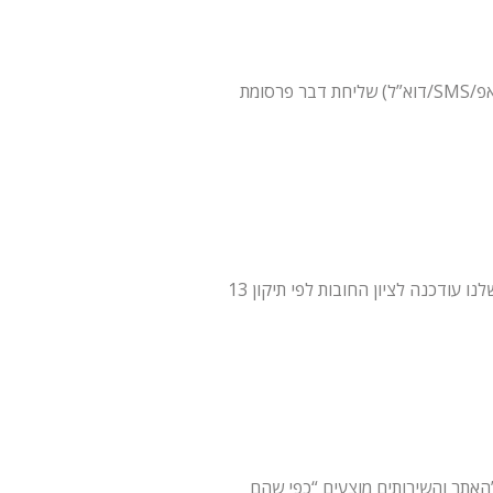
שליחת דבר פרסומת (דוא”ל/SMS/וואטסאפ) תתבצע רק בהתאם לדין החל, לרבות דרישת הסכמה מראש ובאפשרות הסרה בכל עת. ניתן להסיר באמצעות
עיבוד מידע אישי ייעשה לפי מדיניות הפרטיות של האתר (המהווה חלק בלתי נפרד מתנאים אלה). מדיניות הפרטיות שלנו עודכנה לציון החובות לפי תיקון 13
האתר והשירותים מוצעים “כפי שהם” (AS IS). במידה המרבית שמותרת בדין, לא נהיה אחראים לנזקים עקיפים, תוצאתיים, אובדן רווחים/נתונים, הפסקת